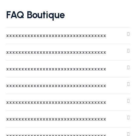
FAQ Boutique
xxxxxxxxxxxxxxxxxxxxxxxxxxxxxxxxx
xxxxxxxxxxxxxxxxxxxxxxxxxxxxxxxxx
xxxxxxxxxxxxxxxxxxxxxxxxxxxxxxxxx
xxxxxxxxxxxxxxxxxxxxxxxxxxxxxxxxx
xxxxxxxxxxxxxxxxxxxxxxxxxxxxxxxxx
xxxxxxxxxxxxxxxxxxxxxxxxxxxxxxxxx
xxxxxxxxxxxxxxxxxxxxxxxxxxxxxxxxx