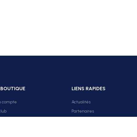
 BOUTIQUE
LIENS RAPIDES
n compte
Actualités
club
Partenaires
Q
Classement Elite
CALENDRIER