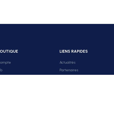
BOUTIQUE
LIENS RAPIDES
compte
Actualités
ub
Partenaires
Classement Elite
CALENDRIER