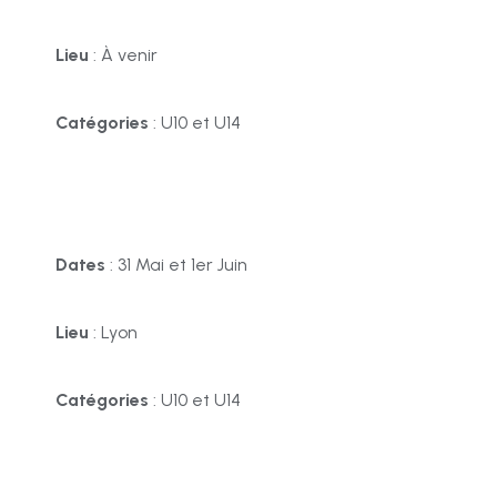
Lieu
: À venir
Catégories
: U10 et U14
Dates
: 31 Mai et 1er Juin
Lieu
: Lyon
Catégories
: U10 et U14