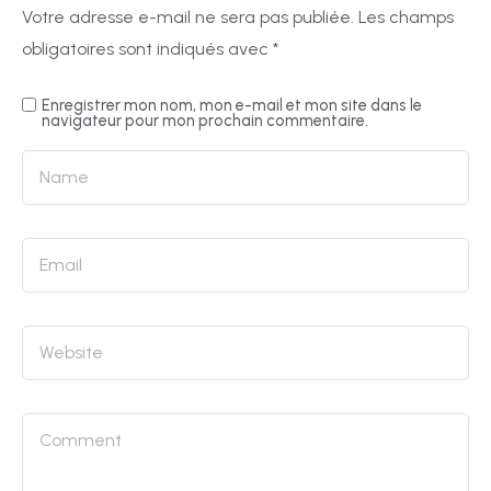
DIRECTION
FLAG
Votre adresse e-mail ne sera pas publiée.
Les champs
obligatoires sont indiqués avec
*
Enregistrer mon nom, mon e-mail et mon site dans le
navigateur pour mon prochain commentaire.
S’INSCRIRE
CHEERLEADING
NOS
ENGAGEMENTS