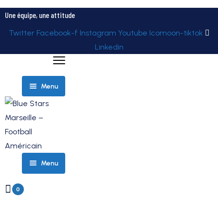
Une équipe, une attitude
Twitter
Facebook-f
Instagram
Youtube
Icomoon-tiktok
Linkedin
Menu
ELITE
Menu
ÉQUIPES
ROSTER
– TEAM
0
PARTENAIRES
ELITE