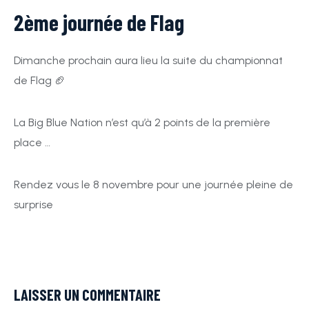
2ème journée de Flag
ACTUALITÉS
D3
CLUB
CALENDRIER
Dimanche prochain aura lieu la suite du championnat
de Flag 🏈
U18
ACTUALITÉS
La Big Blue Nation n’est qu’à 2 points de la première
Billetterie
LE CLUB
RÉSULTATS
place …
U13-U15
PRESSE
Rendez vous le 8 novembre pour une journée pleine de
Boutique
STAFF
surprise
CLASSEMENT
U9-U11
COMITÉ
BILLETTERIE
LAISSER UN COMMENTAIRE
DE