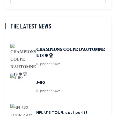
THE LATEST NEWS
𝐂𝐇𝐀𝐌𝐏𝐈𝐎𝐍𝐒 𝐂𝐎𝐔𝐏𝐄 𝐃’𝐀𝐔𝐓𝐎𝐌𝐍𝐄
𝐔𝟏𝟖 🍁🏆
janvier 7, 2026
J-80
janvier 7, 2026
NFL U13 TOUR: c’est parti !