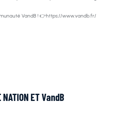
ommunauté VandB ! 👉https://www.vandb.fr/
E NATION ET VandB