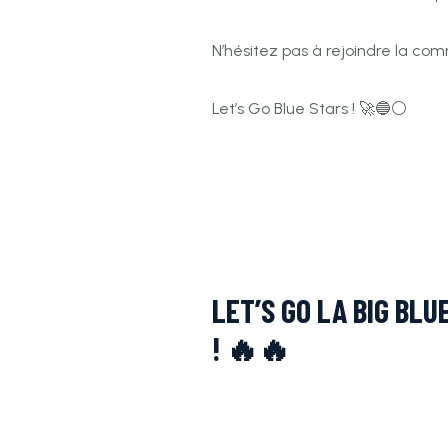
N’hésitez pas à rejoindre la c
Let’s Go Blue Stars ! 🚀🔵⚪
LET’S GO LA BIG BLU
! 🔥🔥