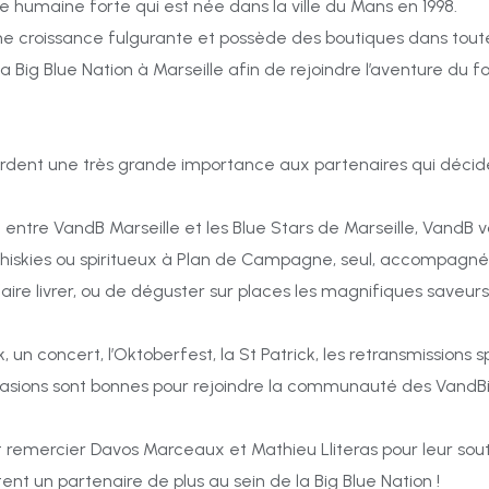
e humaine forte qui est née dans la ville du Mans en 1998.
e croissance fulgurante et possède des boutiques dans toute
a Big Blue Nation à Marseille afin de rejoindre l’aventure du f
cordent une très grande importance aux partenaires qui déc
entre VandB Marseille et les Blue Stars de Marseille, VandB vo
, whiskies ou spiritueux à Plan de Campagne, seul, accompagné
faire livrer, ou de déguster sur places les magnifiques saveurs 
k, un concert, l’Oktoberfest, la St Patrick, les retransmissions
casions sont bonnes pour rejoindre la communauté des VandBi
emercier Davos Marceaux et Mathieu Lliteras pour leur souti
nt un partenaire de plus au sein de la Big Blue Nation !