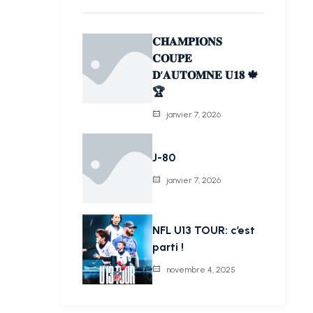
𝐂𝐇𝐀𝐌𝐏𝐈𝐎𝐍𝐒
𝐂𝐎𝐔𝐏𝐄
𝐃’𝐀𝐔𝐓𝐎𝐌𝐍𝐄 𝐔𝟏𝟖 🍁
🏆
janvier 7, 2026
J-80
janvier 7, 2026
NFL U13 TOUR: c’est
parti !
novembre 4, 2025