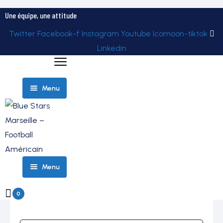
Une équipe, une attitude
Twitter
Facebook-f
Instagram
Youtube
Icomoon-tiktok
Linkedin
Menu
ELITE
Menu
ÉQUIPES
ROSTER
– TEAM
0
PARTENAIRES
ELITE