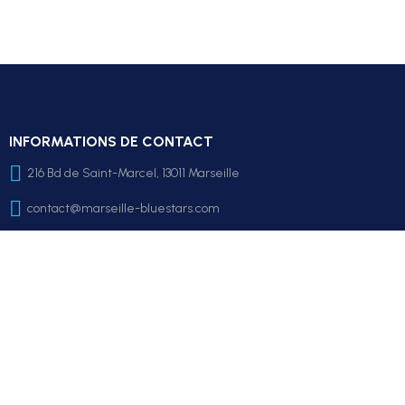
INFORMATIONS DE CONTACT
216 Bd de Saint-Marcel, 13011 Marseille
contact@marseille-bluestars.com
LA BOUTIQUE
Mon compte
Le club
FAQ
LIENS RAPIDES