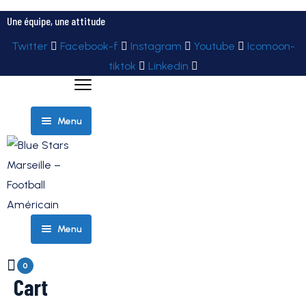
Une équipe, une attitude
Twitter
Facebook-f
Instagram
Youtube
Icomoon-
tiktok
Linkedin
Menu
ELITE
Menu
ÉQUIPES
ROSTER
– TEAM
0
Cart
PARTENAIRES
ELITE