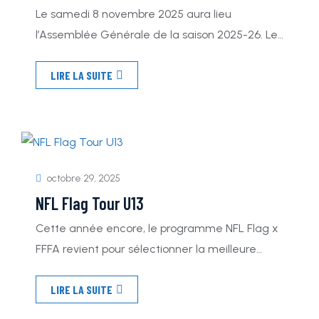
Le samedi 8 novembre 2025 aura lieu
l’Assemblée Générale de la saison 2025-26. Les
mots du Président: « J’ai le plaisir de vous
LIRE LA SUITE
convier à la prochaine Assemblée Générale
Annuelle de l’Association TEAM BLUE STARS qui
se tiendra le : Samedi 08 Novembre 2025.
Rendez-vous fixé à 17h45, dans les locaux des
Villages Club du Soleil, 23 […]
octobre 29, 2025
NFL Flag Tour U13
Cette année encore, le programme NFL Flag x
FFFA revient pour sélectionner la meilleure
équipe U13 de France… et l’envoyer aux États-
LIRE LA SUITE
Unis pour un tournoi international 🌍✨ L’an
dernier, nos jeunes Blue Stars ont terminé vice-