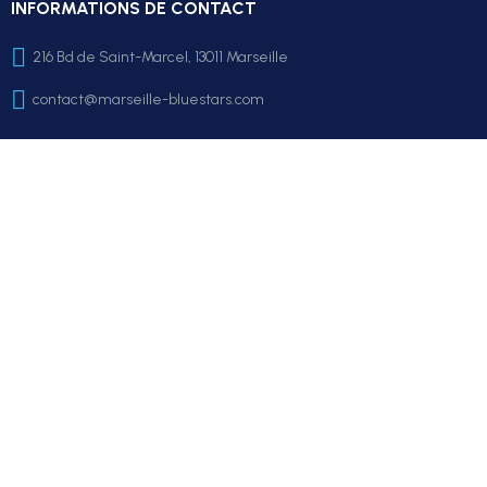
INFORMATIONS DE CONTACT
216 Bd de Saint-Marcel, 13011 Marseille
contact@marseille-bluestars.com
LA BOUTIQUE
Mon compte
Le club
FAQ
LIENS RAPIDES
Actualités
Partenaires
Classement Elite