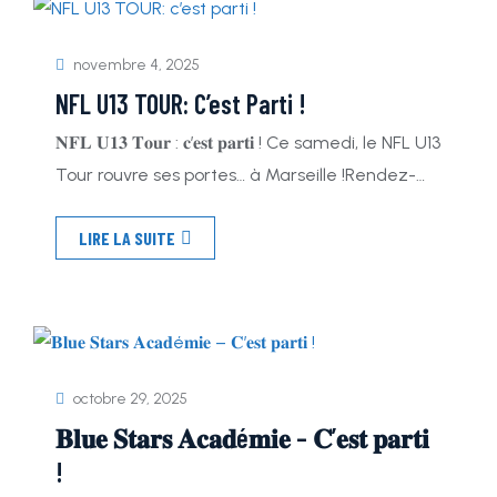
novembre 4, 2025
NFL U13 TOUR: C’est Parti !
𝐍𝐅𝐋 𝐔𝟏𝟑 𝐓𝐨𝐮𝐫 : 𝐜’𝐞𝐬𝐭 𝐩𝐚𝐫𝐭𝐢 ! Ce samedi, le NFL U13
Tour rouvre ses portes… à Marseille !Rendez-
vous au Stade Saint Jérôme dès 10h pour
LIRE LA SUITE
assister à la première journée d’une longue
compétition réunissant les meilleures équipes
U13 de France 🇫🇷 L’an dernier, nos jeunes
Marseillais ont décroché la médaille
d’argent.Cette saison, l’objectif est […]
octobre 29, 2025
𝐁𝐥𝐮𝐞 𝐒𝐭𝐚𝐫𝐬 𝐀𝐜𝐚𝐝é𝐦𝐢𝐞 – 𝐂’𝐞𝐬𝐭 𝐩𝐚𝐫𝐭𝐢
!