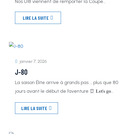
Nos U18 viennent de remporter la Coupe
d’Automne face aux Iron Mask de Cannes sur
LIRE LA SUITE
le score de 26 à 6 🥇Ils réalisent par la même
occasion l’exploit de terminer invaincus sur
l’ensemble de la compétition ✅ La préparation
est désormais terminée, et le groupe de
Florian Hort a maintenant les yeux rivés sur le
janvier 7, 2026
[…]
J-80
La saison Élite arrive à grands pas … plus que 80
jours avant le début de l’aventure ⏰ 𝐋𝐞𝐭’𝐬 𝐠𝐨
𝐁𝐥𝐮𝐞 𝐒𝐭𝐚𝐫𝐬 🩵
LIRE LA SUITE