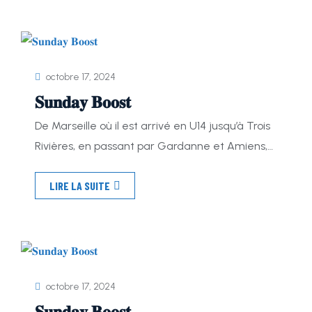
pour la suite des sélection Une Étoile Pour Tous
! Il vous suffit de venir […]
octobre 17, 2024
𝐒𝐮𝐧𝐝𝐚𝐲 𝐁𝐨𝐨𝐬𝐭
De Marseille où il est arrivé en U14 jusqu’à Trois
Rivières, en passant par Gardanne et Amiens,
découvrez le parcours de Tom Blanc ! Nous lui
LIRE LA SUITE
avons posé quelques questions pour en savoir
plus sur lui. -Quel est ton parcours dans le
football américain ? «J’ai fait 2 saisons aux
Cerbères de Gardanne avant de […]
octobre 17, 2024
𝐒𝐮𝐧𝐝𝐚𝐲 𝐁𝐨𝐨𝐬𝐭