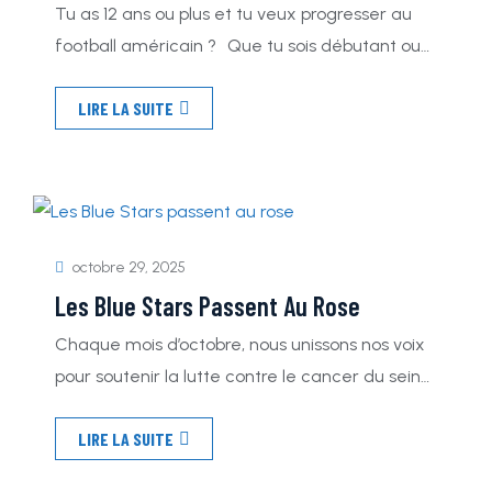
Tu as 12 ans ou plus et tu veux progresser au
football américain ? Que tu sois débutant ou
joueur confirmé, la Blue Stars Académie est
LIRE LA SUITE
faite pour toi ! Au programme :* Renforcement
musculaire* Entraînements techniques
encadrés par nos coachs spécialisés📅
Rendez-vous chaque mercredi de 12h45 à
14h15 au stade Saint-Jérôme pour t’entraîner
aux côtés […]
octobre 29, 2025
Les Blue Stars Passent Au Rose
Chaque mois d’octobre, nous unissons nos voix
pour soutenir la lutte contre le cancer du sein
En 2024, plus de 2,3 millions de femmes ont
LIRE LA SUITE
affronté ce combat avec courage et
détermination En hommage à ces guerrières,