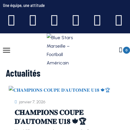
Une équipe, une attitude
0
Actualités
janvier 7, 2026
𝐂𝐇𝐀𝐌𝐏𝐈𝐎𝐍𝐒 𝐂𝐎𝐔𝐏𝐄
𝐃’𝐀𝐔𝐓𝐎𝐌𝐍𝐄 𝐔𝟏𝟖 🍁🏆