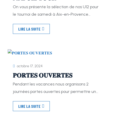
On vous présente la sélection de nos U12 pour
le tournoi de samedi à Aix-en-Provence
Samedi nous retrouverons la sélection U12 pour
LIRE LA SUITE
le U12 NFL Tour, tournoi qui peut les emmener
jusqu’au SuperBowl Coachés par Corentin et
Hadrien, les minots ont pour objectif de
décrocher la première place, afin de se rendre
à Paris pour […]
octobre 17, 2024
𝐏𝐎𝐑𝐓𝐄𝐒 𝐎𝐔𝐕𝐄𝐑𝐓𝐄𝐒
Pendant les vacances nous organisons 2
journées portes ouvertes pour permettre un
accès facile à la pratique du flag et du football
LIRE LA SUITE
américain On se retrouve d’abord le Mercredi
23 Octobre de 14h à 16h au stade de St Jérôme