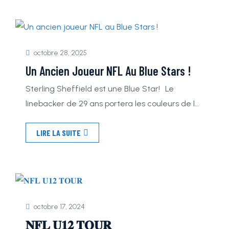
champions de France 🥈… et on compte bien
viser encore plus haut cette saison ! 👉 Nous
recrutons dès maintenant […]
octobre 28, 2025
Un Ancien Joueur NFL Au Blue Stars !
Sterling Sheffield est une Blue Star! Le
linebacker de 29 ans portera les couleurs de la
Big Blue Nation cette saison 🔵 Passé par la NFL
LIRE LA SUITE
et la CFL, l’ancien joueur de l’Université du
Maine débarque à Marseille pour faire régner
sa loi sur les terrains français 💥 Une recrue
majeure qui renforce encore les ambitions […]
octobre 17, 2024
𝐍𝐅𝐋 𝐔𝟏𝟐 𝐓𝐎𝐔𝐑