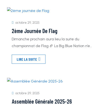
la Big Blue Nation change ses couleurs pendant
31 jours Parce que nos valeurs vont bien au-
delà du sport : […]
octobre 29, 2025
2ème Journée De Flag
Dimanche prochain aura lieu la suite du
championnat de Flag 🏈 La Big Blue Nation n’est
qu’à 2 points de la première place … Rendez
LIRE LA SUITE
vous le 8 novembre pour une journée pleine de
surprise
octobre 29, 2025
Assemblée Générale 2025-26