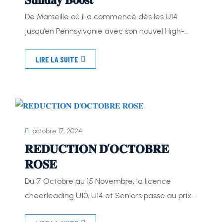
De Marseille où il a commencé dès les U14
jusqu’en Pennsylvanie avec son nouvel High-
School, découvrez le parcours d’Elijah Diallo !
LIRE LA SUITE
Nous lui avons posé quelques questions pour en
savoir plus sur lui. -Quel est ton parcours dans
le football américain ? «J’ai passé 4 ans aux
Blue Stars avant de m’envoler pour ma
premiere […]
octobre 17, 2024
𝐑𝐄𝐃𝐔𝐂𝐓𝐈𝐎𝐍 𝐃’𝐎𝐂𝐓𝐎𝐁𝐑𝐄
𝐑𝐎𝐒𝐄
Du 7 Octobre au 15 Novembre, la licence
cheerleading U10, U14 et Seniors passe au prix
de 100€ ! Cette opération vise à permettre une