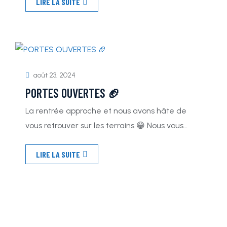
LIRE LA SUITE
accessibilité plus facile à la discipline À noter
que nous acceptons le Pass’Sport et la Carte
Jeune Attention si il s’agit d’un renouvellement
de licence, le prix se verra augmenter […]
août 23, 2024
PORTES OUVERTES 🏈
La rentrée approche et nous avons hâte de
vous retrouver sur les terrains 😁 Nous vous
donnons donc rendez-vous le 𝐕𝐞𝐧𝐝𝐫𝐞𝐝𝐢 𝟐𝟑, le
LIRE LA SUITE
𝐋𝐮𝐧𝐝𝐢 𝟐𝟔 et le 𝐌𝐞𝐫𝐜𝐫𝐞𝐝𝐢 𝟐𝟖 Août de 𝟏𝟖𝐡𝟑𝟎 à
𝟐𝟎𝐡𝟑𝟎 pour une reprise en douceur. C’est aussi
l’occasion de découvrir de nouvelles disciplines
comme le Football Américain, le Flag ou encore
[…]