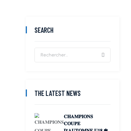
SEARCH
THE LATEST NEWS
𝐂𝐇𝐀𝐌𝐏𝐈𝐎𝐍𝐒
𝐂𝐎𝐔𝐏𝐄
𝐃’𝐀𝐔𝐓𝐎𝐌𝐍𝐄 𝐔𝟏𝟖 🍁