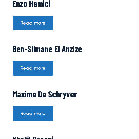
Enzo Hamici
ACTUALITÉS
D3
CLUB
Read more
CALENDRIER
U18
ACTUALITÉS
Ben-Slimane El Anzize
Billetterie
LE CLUB
RÉSULTATS
Read more
U13-U15
PRESSE
Boutique
STAFF
Maxime De Schryver
CLASSEMENT
U9-U11
Read more
COMITÉ
BILLETTERIE
DE