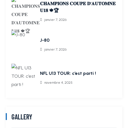
𝐂𝐇𝐀𝐌𝐏𝐈𝐎𝐍𝐒 𝐂𝐎𝐔𝐏𝐄 𝐃’𝐀𝐔𝐓𝐎𝐌𝐍𝐄
𝐔𝟏𝟖 🍁🏆
janvier 7, 2026
J-80
janvier 7, 2026
NFL U13 TOUR: c’est parti !
novembre 4, 2025
GALLERY