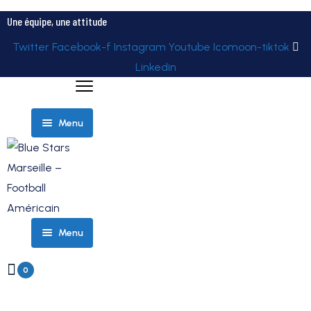
Une équipe, une attitude
Twitter
Facebook-f
Instagram
Youtube
Icomoon-tiktok
Linkedin
Menu
ELITE
Menu
ÉQUIPES
ROSTER
– TEAM
0
PARTENAIRES
ELITE