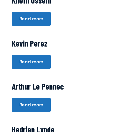
Khefil Osseni
DIRECTION
FLAG
Read more
S’INSCRIRE
CHEERLEADING
Kevin Perez
Read more
NOS
ENGAGEMENTS
Arthur Le Pennec
Read more
Hadrien Lynda