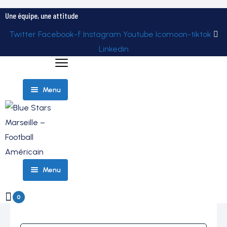
Une équipe, une attitude
Twitter
Facebook-f
Instagram
Youtube
Icomoon-tiktok
Linkedin
Menu
ELITE
Menu
ÉQUIPES
ROSTER
– TEAM
0
PARTENAIRES
ELITE